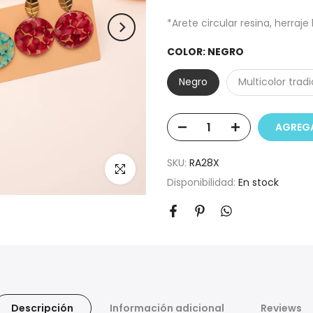
*Arete circular resina, herraje
COLOR:
NEGRO
Negro
Multicolor tradi
AGREGA
SKU:
RA28X
Haz clic para ampliar
Disponibilidad:
En stock
Descripción
Información adicional
Reviews