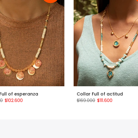
 Full of esperanza
Collar Full of actitud
00
$102.600
$169.000
$111.600