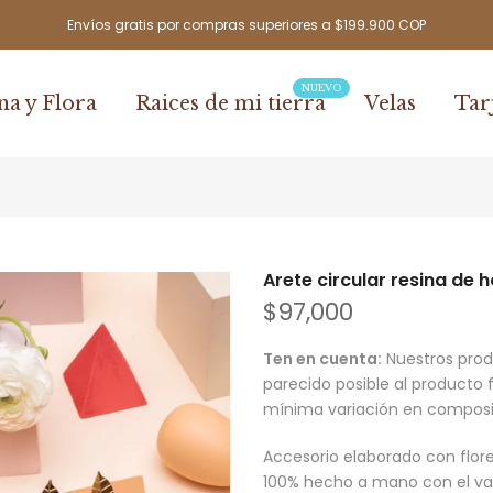
Envíos gratis por compras superiores a $199.900 COP
NUEVO
na y Flora
Raices de mi tierra
Velas
Tar
Arete circular resina de h
$97,000
Ten en cuenta:
Nuestros prod
parecido posible al producto 
mínima variación en composic
Accesorio elaborado con flor
100% hecho a mano con
el
va